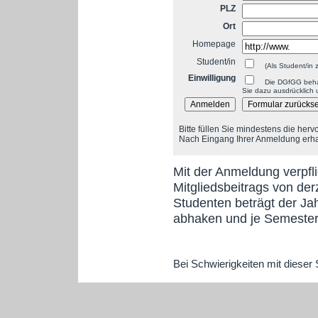
PLZ
Ort
Homepage
Student/in
(Als Student/in 
Einwilligung
Die DGfGG beha
Sie dazu ausdrücklich u
Bitte füllen Sie mindestens die her
Nach Eingang Ihrer Anmeldung erhalt
Mit der Anmeldung verpfli
Mitgliedsbeitrags von derz
Studenten beträgt der Jah
abhaken und je Semester
Bei Schwierigkeiten mit dieser 