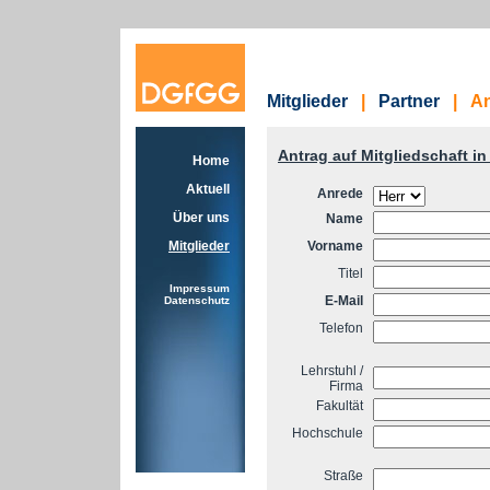
Mitglieder
|
Partner
| An
Antrag auf Mitgliedschaft i
Home
Aktuell
Anrede
Über uns
Name
Mitglieder
Vorname
Titel
Impressum
E-Mail
Datenschutz
Telefon
Lehrstuhl /
Firma
Fakultät
Hochschule
Straße